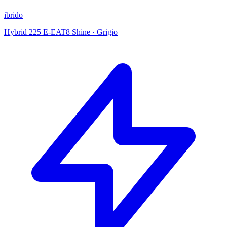
ibrido
Hybrid 225 E-EAT8 Shine
·
Grigio