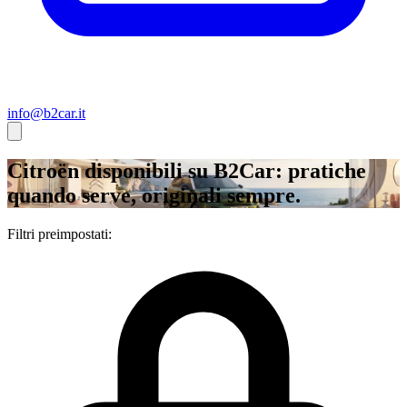
info@b2car.it
Citroën disponibili su B2Car: pratiche
quando serve, originali sempre.
Filtri preimpostati: