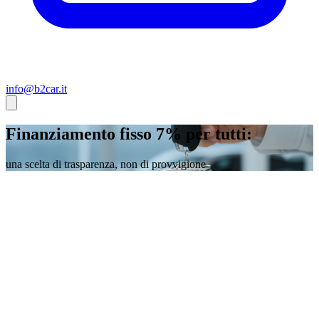
info@b2car.it
Finanziamento fisso 7% per tutti:
una scelta di trasparenza, non di provvigione